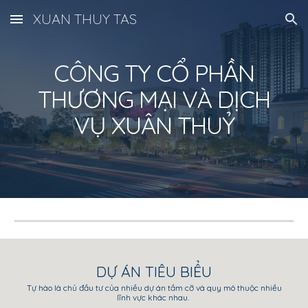
XUAN THUY TAS
Skip to main content
Skip to navigation
CÔNG TY CỔ PHẦN
THƯƠNG MẠI VÀ DỊCH
VỤ XUÂN THUỶ
DỰ ÁN TIÊU BIỂU
Tự hào là chủ đầu tư của nhiều dự án tầm cỡ và quy mô thuộc nhiều
lĩnh vực khác nhau.