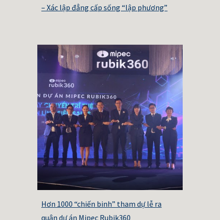
– Xác lập đẳng cấp sống “lập phương”
Hơn 1000 “chiến binh” tham dự lễ ra
quân dự án Mipec Rubik360