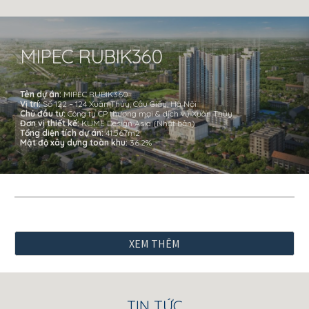
MIPEC RUBIK360
Tên dự án:
MIPEC RUBIK360
Vị trí:
Số 122 – 124 Xuân Thủy, Cầu Giấy, Hà Nội
Chủ đầu tư:
Công ty CP thương mại & dịch vụ Xuân Thủy
Đơn vị thiết kế:
KUME Design Asia (Nhật bản)
Tổng diện tích dự án:
41.567m2
Mật độ xây dựng toàn khu:
36.2%
XEM THÊM
TIN TỨC